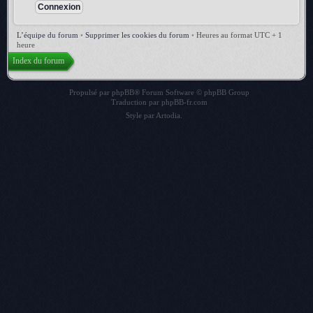
L’équipe du forum
•
Supprimer les cookies du forum
•
Heures au format UTC + 1
heure
Index du forum
Propulsé par
phpBB
® Forum Software © phpBB Group
Traduction par
phpBB-fr.com
Style par
Artodia
.