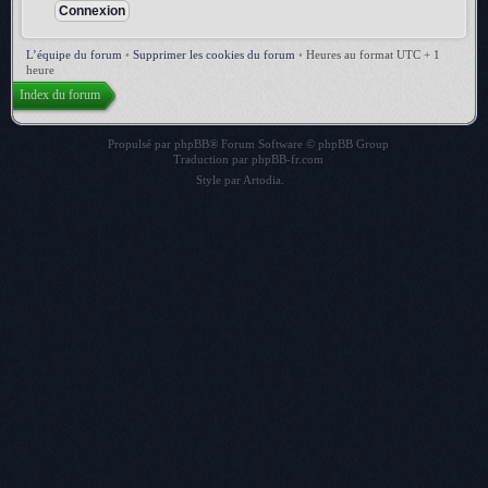
L’équipe du forum
•
Supprimer les cookies du forum
•
Heures au format UTC + 1
heure
Index du forum
Propulsé par
phpBB
® Forum Software © phpBB Group
Traduction par
phpBB-fr.com
Style par
Artodia
.