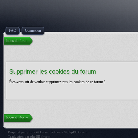
FAQ
Connexion
Index du forum
Supprimer les cookies du forum
Êtes-vous sûr de vouloir supprimer tous les cookies de ce forum ?
Index du forum
Propulsé par
phpBB
® Forum Software © phpBB Group
Traduction par
phpBB-fr.com