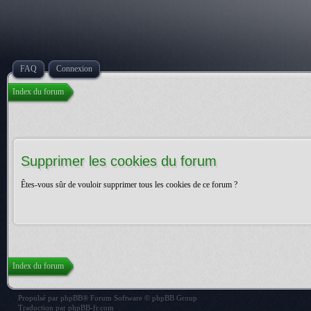
FAQ
Connexion
Index du forum
Supprimer les cookies du forum
Êtes-vous sûr de vouloir supprimer tous les cookies de ce forum ?
Index du forum
Propulsé par
phpBB
® Forum Software © phpBB Group
Traduction par
phpBB-fr.com