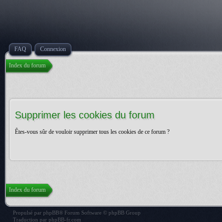
FAQ
Connexion
Index du forum
Supprimer les cookies du forum
Êtes-vous sûr de vouloir supprimer tous les cookies de ce forum ?
Index du forum
Propulsé par
phpBB
® Forum Software © phpBB Group
Traduction par
phpBB-fr.com