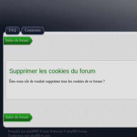
FAQ
Connexion
Index du forum
Supprimer les cookies du forum
Êtes-vous sûr de vouloir supprimer tous les cookies de ce forum ?
Index du forum
Propulsé par
phpBB
® Forum Software © phpBB Group
Traduction par
phpBB-fr.com