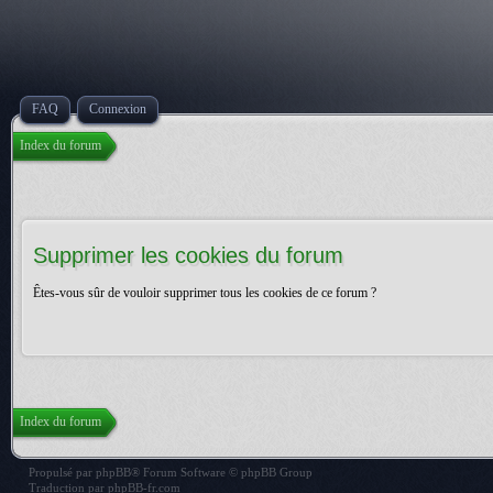
FAQ
Connexion
Index du forum
Supprimer les cookies du forum
Êtes-vous sûr de vouloir supprimer tous les cookies de ce forum ?
Index du forum
Propulsé par
phpBB
® Forum Software © phpBB Group
Traduction par
phpBB-fr.com