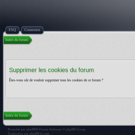
FAQ
Connexion
Index du forum
Supprimer les cookies du forum
Êtes-vous sûr de vouloir supprimer tous les cookies de ce forum ?
Index du forum
Propulsé par
phpBB
® Forum Software © phpBB Group
Traduction par
phpBB-fr.com