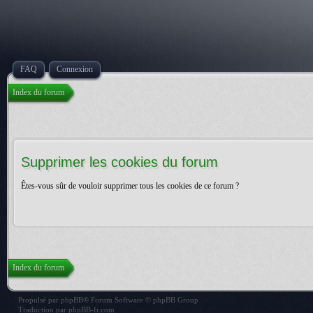
FAQ
Connexion
Index du forum
Supprimer les cookies du forum
Êtes-vous sûr de vouloir supprimer tous les cookies de ce forum ?
Index du forum
Propulsé par
phpBB
® Forum Software © phpBB Group
Traduction par
phpBB-fr.com