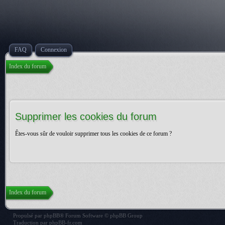
FAQ
Connexion
Index du forum
Supprimer les cookies du forum
Êtes-vous sûr de vouloir supprimer tous les cookies de ce forum ?
Index du forum
Propulsé par
phpBB
® Forum Software © phpBB Group
Traduction par
phpBB-fr.com