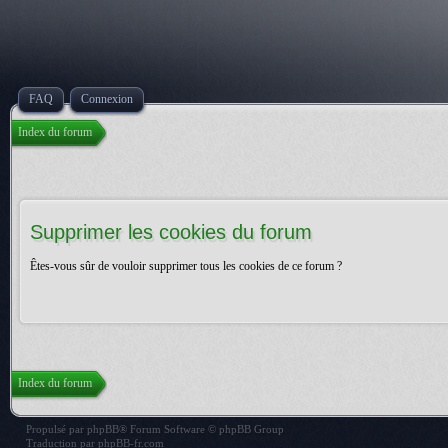
FAQ
Connexion
Index du forum
Supprimer les cookies du forum
Êtes-vous sûr de vouloir supprimer tous les cookies de ce forum ?
Index du forum
Propulsé par
phpBB
® Forum Software © phpBB Group
Traduction par
phpBB-fr.com