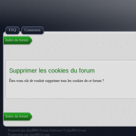
FAQ
Connexion
Index du forum
Supprimer les cookies du forum
Êtes-vous sûr de vouloir supprimer tous les cookies de ce forum ?
Index du forum
Propulsé par
phpBB
® Forum Software © phpBB Group
Traduction par
phpBB-fr.com