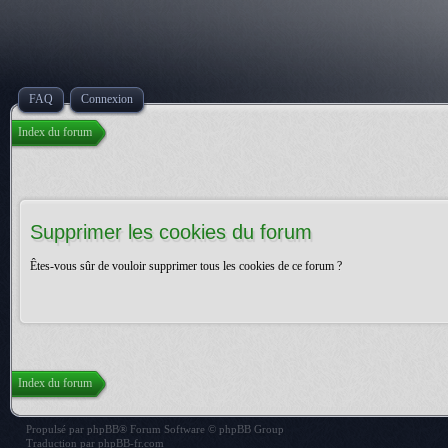
FAQ
Connexion
Index du forum
Supprimer les cookies du forum
Êtes-vous sûr de vouloir supprimer tous les cookies de ce forum ?
Index du forum
Propulsé par
phpBB
® Forum Software © phpBB Group
Traduction par
phpBB-fr.com