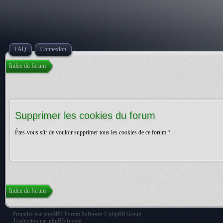
FAQ
Connexion
Index du forum
Supprimer les cookies du forum
Êtes-vous sûr de vouloir supprimer tous les cookies de ce forum ?
Index du forum
Propulsé par
phpBB
® Forum Software © phpBB Group
Traduction par
phpBB-fr.com