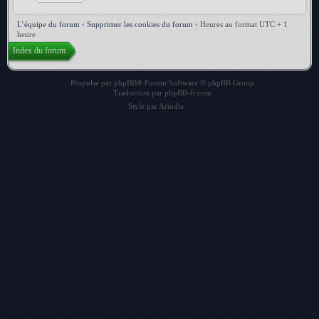
L’équipe du forum
•
Supprimer les cookies du forum
•
Heures au format UTC + 1
heure
Index du forum
Propulsé par
phpBB
® Forum Software © phpBB Group
Traduction par
phpBB-fr.com
Style par
Artodia
.