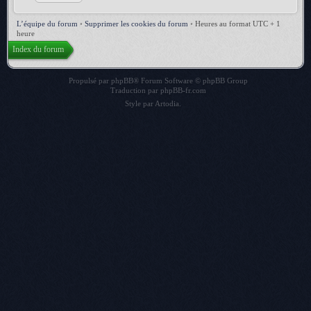
L’équipe du forum
•
Supprimer les cookies du forum
•
Heures au format UTC + 1
heure
Index du forum
Propulsé par
phpBB
® Forum Software © phpBB Group
Traduction par
phpBB-fr.com
Style par
Artodia
.