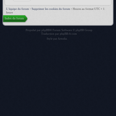
L’équipe du forum
•
Supprimer les cookies du forum
•
Heures au format UTC + 1
heure
Index du forum
Propulsé par
phpBB
® Forum Software © phpBB Group
Traduction par
phpBB-fr.com
Style par
Artodia
.