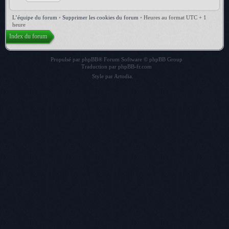
L’équipe du forum
•
Supprimer les cookies du forum
•
Heures au format UTC + 1
heure
Index du forum
Propulsé par
phpBB
® Forum Software © phpBB Group
Traduction par
phpBB-fr.com
Style par
Artodia
.