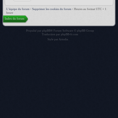
L’équipe du forum
•
Supprimer les cookies du forum
•
Heures au format UTC + 1
heure
Index du forum
Propulsé par
phpBB
® Forum Software © phpBB Group
Traduction par
phpBB-fr.com
Style par
Artodia
.