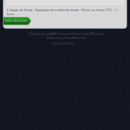
L’équipe du forum
•
Supprimer les cookies du forum
•
Heures au format UTC + 1
heure
Index du forum
Propulsé par
phpBB
® Forum Software © phpBB Group
Traduction par
phpBB-fr.com
Style par
Artodia
.