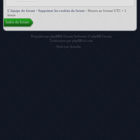
L’équipe du forum
•
Supprimer les cookies du forum
•
Heures au format UTC + 1
heure
Index du forum
Propulsé par
phpBB
® Forum Software © phpBB Group
Traduction par
phpBB-fr.com
Style par
Artodia
.