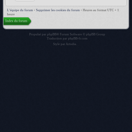
L’équipe du forum
•
Supprimer les cookies du forum
•
Heures au format UTC + 1
heure
Index du forum
Propulsé par
phpBB
® Forum Software © phpBB Group
Traduction par
phpBB-fr.com
Style par
Artodia
.