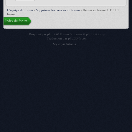
L’équipe du forum
•
Supprimer les cookies du forum
•
Heures au format UTC + 1
heure
Index du forum
Propulsé par
phpBB
® Forum Software © phpBB Group
Traduction par
phpBB-fr.com
Style par
Artodia
.