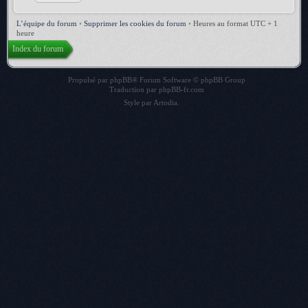
L’équipe du forum
•
Supprimer les cookies du forum
•
Heures au format UTC + 1
heure
Index du forum
Propulsé par
phpBB
® Forum Software © phpBB Group
Traduction par
phpBB-fr.com
Style par
Artodia
.