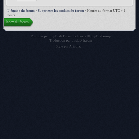
L’équipe du forum
•
Supprimer les cookies du forum
•
Heures au format UTC + 1
heure
Index du forum
Propulsé par
phpBB
® Forum Software © phpBB Group
Traduction par
phpBB-fr.com
Style par
Artodia
.