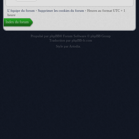
L’équipe du forum
•
Supprimer les cookies du forum
•
Heures au format UTC + 1
heure
Index du forum
Propulsé par
phpBB
® Forum Software © phpBB Group
Traduction par
phpBB-fr.com
Style par
Artodia
.