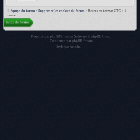
L’équipe du forum
•
Supprimer les cookies du forum
•
Heures au format UTC + 1
heure
Index du forum
Propulsé par
phpBB
® Forum Software © phpBB Group
Traduction par
phpBB-fr.com
Style par
Artodia
.