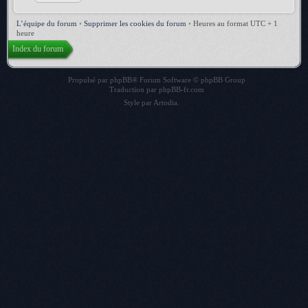
L’équipe du forum
•
Supprimer les cookies du forum
•
Heures au format UTC + 1
heure
Index du forum
Propulsé par
phpBB
® Forum Software © phpBB Group
Traduction par
phpBB-fr.com
Style par
Artodia
.