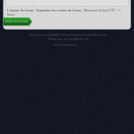
L’équipe du forum
•
Supprimer les cookies du forum
•
Heures au format UTC + 1
heure
Index du forum
Propulsé par
phpBB
® Forum Software © phpBB Group
Traduction par
phpBB-fr.com
Style par
Artodia
.