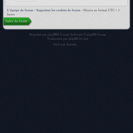
L’équipe du forum
•
Supprimer les cookies du forum
•
Heures au format UTC + 1
heure
Index du forum
Propulsé par
phpBB
® Forum Software © phpBB Group
Traduction par
phpBB-fr.com
Style par
Artodia
.