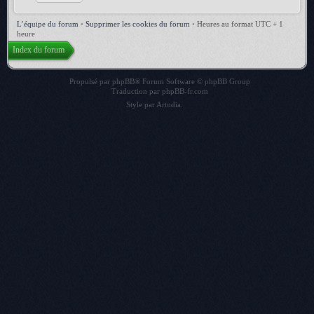
L’équipe du forum
•
Supprimer les cookies du forum
•
Heures au format UTC + 1
heure
Index du forum
Propulsé par
phpBB
® Forum Software © phpBB Group
Traduction par
phpBB-fr.com
Style par
Artodia
.