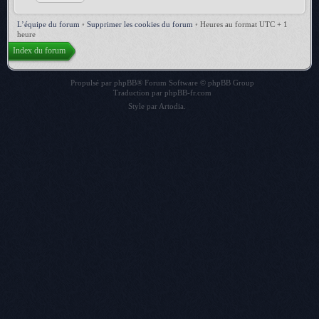
L’équipe du forum
•
Supprimer les cookies du forum
•
Heures au format UTC + 1
heure
Index du forum
Propulsé par
phpBB
® Forum Software © phpBB Group
Traduction par
phpBB-fr.com
Style par
Artodia
.