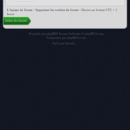
L’équipe du forum
•
Supprimer les cookies du forum
•
Heures au format UTC + 1
heure
Index du forum
Propulsé par
phpBB
® Forum Software © phpBB Group
Traduction par
phpBB-fr.com
Style par
Artodia
.