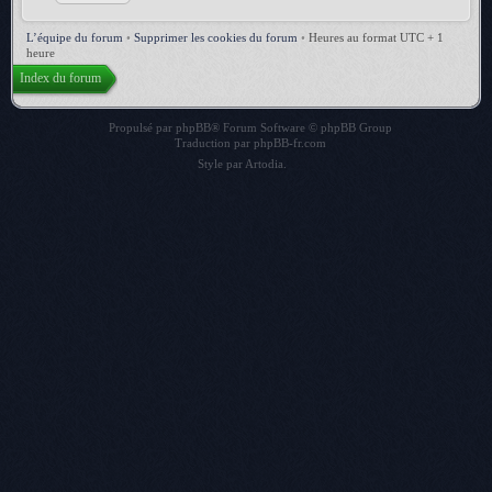
L’équipe du forum
•
Supprimer les cookies du forum
•
Heures au format UTC + 1
heure
Index du forum
Propulsé par
phpBB
® Forum Software © phpBB Group
Traduction par
phpBB-fr.com
Style par
Artodia
.