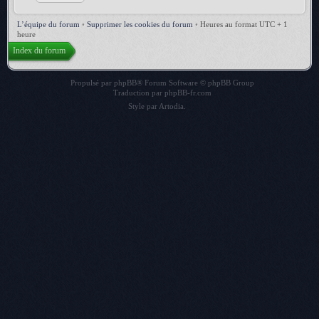
L’équipe du forum
•
Supprimer les cookies du forum
•
Heures au format UTC + 1
heure
Index du forum
Propulsé par
phpBB
® Forum Software © phpBB Group
Traduction par
phpBB-fr.com
Style par
Artodia
.