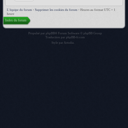
L’équipe du forum
•
Supprimer les cookies du forum
•
Heures au format UTC + 1
heure
Index du forum
Propulsé par
phpBB
® Forum Software © phpBB Group
Traduction par
phpBB-fr.com
Style par
Artodia
.