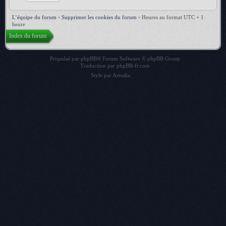
L’équipe du forum
•
Supprimer les cookies du forum
•
Heures au format UTC + 1
heure
Index du forum
Propulsé par
phpBB
® Forum Software © phpBB Group
Traduction par
phpBB-fr.com
Style par
Artodia
.