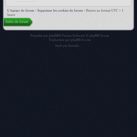
L’équipe du forum
•
Supprimer les cookies du forum
•
Heures au format UTC + 1
heure
Index du forum
Propulsé par
phpBB
® Forum Software © phpBB Group
Traduction par
phpBB-fr.com
Style par
Artodia
.