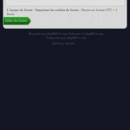
L’équipe du forum
•
Supprimer les cookies du forum
•
Heures au format UTC + 1
heure
Index du forum
Propulsé par
phpBB
® Forum Software © phpBB Group
Traduction par
phpBB-fr.com
Style par
Artodia
.