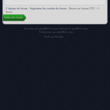
L’équipe du forum
•
Supprimer les cookies du forum
•
Heures au format UTC + 1
heure
Index du forum
Propulsé par
phpBB
® Forum Software © phpBB Group
Traduction par
phpBB-fr.com
Style par
Artodia
.