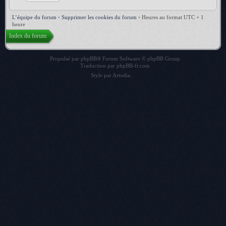
L’équipe du forum
•
Supprimer les cookies du forum
•
Heures au format UTC + 1
heure
Index du forum
Propulsé par
phpBB
® Forum Software © phpBB Group
Traduction par
phpBB-fr.com
Style par
Artodia
.