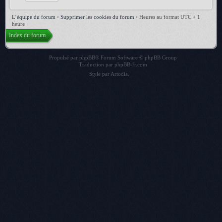
L’équipe du forum
•
Supprimer les cookies du forum
•
Heures au format UTC + 1
heure
Index du forum
Propulsé par
phpBB
® Forum Software © phpBB Group
Traduction par
phpBB-fr.com
Style par
Artodia
.