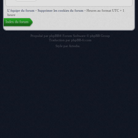
L’équipe du forum
•
Supprimer les cookies du forum
•
Heures au format UTC + 1
heure
Index du forum
Propulsé par
phpBB
® Forum Software © phpBB Group
Traduction par
phpBB-fr.com
Style par
Artodia
.