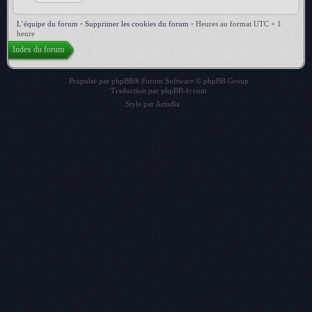
L’équipe du forum
•
Supprimer les cookies du forum
•
Heures au format UTC + 1
heure
Index du forum
Propulsé par
phpBB
® Forum Software © phpBB Group
Traduction par
phpBB-fr.com
Style par
Artodia
.