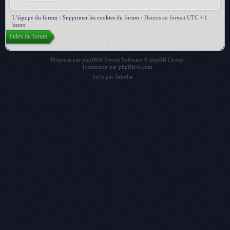
L’équipe du forum
•
Supprimer les cookies du forum
•
Heures au format UTC + 1
heure
Index du forum
Propulsé par
phpBB
® Forum Software © phpBB Group
Traduction par
phpBB-fr.com
Style par
Artodia
.