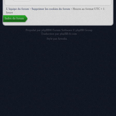
L’équipe du forum
•
Supprimer les cookies du forum
•
Heures au format UTC + 1
heure
Index du forum
Propulsé par
phpBB
® Forum Software © phpBB Group
Traduction par
phpBB-fr.com
Style par
Artodia
.