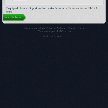
L’équipe du forum
•
Supprimer les cookies du forum
•
Heures au format UTC + 1
heure
Index du forum
Propulsé par
phpBB
® Forum Software © phpBB Group
Traduction par
phpBB-fr.com
Style par
Artodia
.