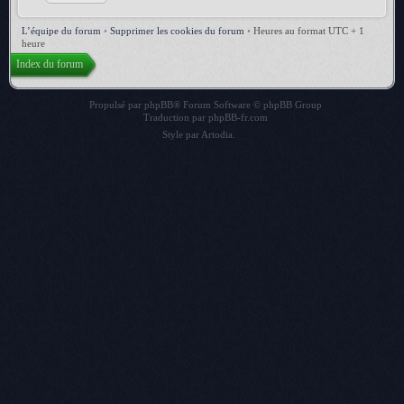
L’équipe du forum
•
Supprimer les cookies du forum
•
Heures au format UTC + 1
heure
Index du forum
Propulsé par
phpBB
® Forum Software © phpBB Group
Traduction par
phpBB-fr.com
Style par
Artodia
.