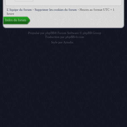
L’équipe du forum
•
Supprimer les cookies du forum
•
Heures au format UTC + 1
heure
Index du forum
Propulsé par
phpBB
® Forum Software © phpBB Group
Traduction par
phpBB-fr.com
Style par
Artodia
.