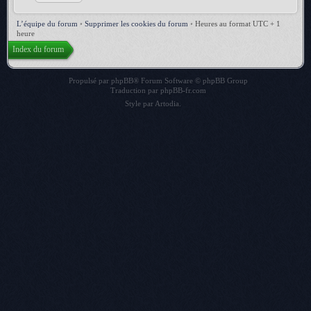
L’équipe du forum
•
Supprimer les cookies du forum
•
Heures au format UTC + 1
heure
Index du forum
Propulsé par
phpBB
® Forum Software © phpBB Group
Traduction par
phpBB-fr.com
Style par
Artodia
.